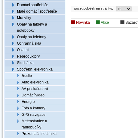
Domácí spotřebiče
počet položek na stránku:
Malé domácí spotřebiče
Mrazáky
Novinka
Akce
Bazaro
Obaly na tablety a
notebooky
Obaly na telefony
Ochranná skla
Ostatní
Reproduktory
Sluchátka
Spotřební elektronika
Audio
Auto elektronika
AV příslušenství
Domácí video
Energie
Foto a kamery
GPS navigace
Meteostanice a
radiobudíky
Prezentační technika