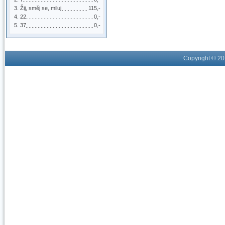
Žij, směj se, miluj
115,-
22
0,-
37
0,-
Copyright © 2