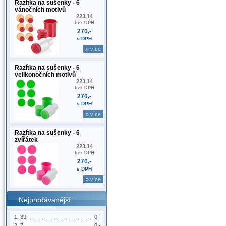
Razítka na sušenky - 6
vánočních motivů
223,14
bez DPH
270,-
s DPH
» více
Razítka na sušenky - 6
velikonočních motivů
223,14
bez DPH
270,-
s DPH
» více
Razítka na sušenky - 6
zvířátek
223,14
bez DPH
270,-
s DPH
» více
Nejprodávanější
39
0,-
7
0,-