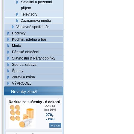
Satelitní a pozemní
příjem
Televizory
Záznamová media
Vestavné spotřebiče
Hodinky
Kuchyň, jídelna a bar
Móda
Pánské oblečení
Slavnostní & Párty doplňky
Sport a zábava
Šperky
Zdraví a krása
VÝPRODEJ
Novinky zboží
Razítka na sušenky - 6 dekorů
223,14
bez DPH
270,-
s DPH
» více