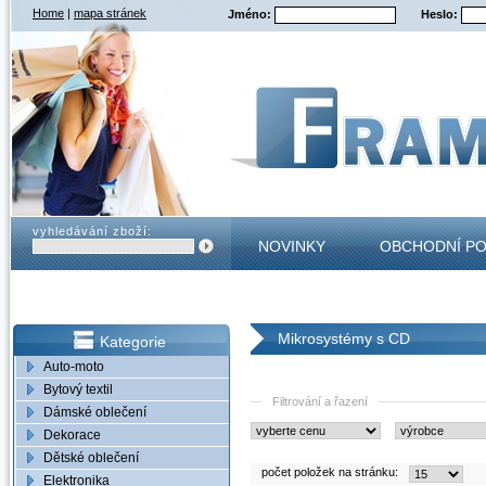
Home
|
mapa stránek
Jméno:
Heslo:
vyhledávání zboží:
NOVINKY
OBCHODNÍ P
KONTAKT
Mikrosystémy s CD
Kategorie
Auto-moto
Bytový textil
Filtrování a řazení
Dámské oblečení
Dekorace
Dětské oblečení
počet položek na stránku:
Elektronika