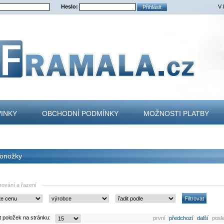
Heslo:
V 
INKY
OBCHODNÍ PODMÍNKY
MOŽNOSTI PLATBY
TAKT
onožky
trování a řazení
t položek na stránku:
první
předchozí
další
posl