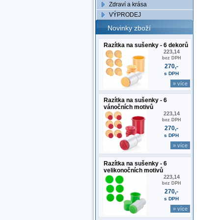
Zdraví a krása
VÝPRODEJ
Novinky zboží
Razítka na sušenky - 6 dekorů
223,14
bez DPH
270,-
s DPH
» více
Razítka na sušenky - 6
vánočních motivů
223,14
bez DPH
270,-
s DPH
» více
Razítka na sušenky - 6
velikonočních motivů
223,14
bez DPH
270,-
s DPH
» více