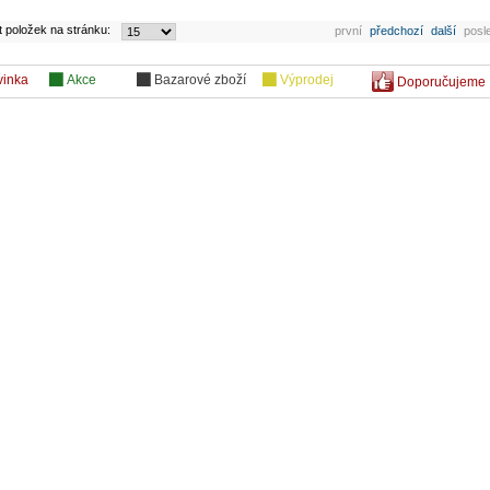
t položek na stránku:
první
předchozí
další
posl
vinka
Akce
Bazarové zboží
Výprodej
Doporučujeme