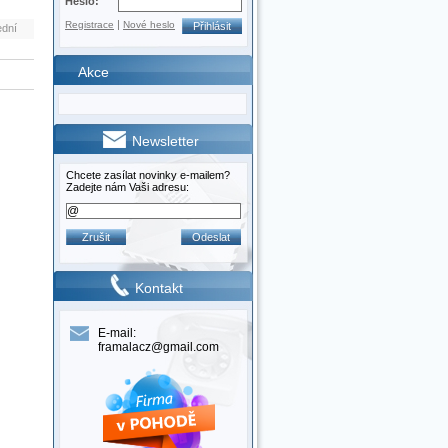
Heslo:
|
Registrace
Nové heslo
ední
Akce
Newsletter
Chcete zasílat novinky e-mailem?
Zadejte nám Vaši adresu:
Kontakt
E-mail:
framalacz@gmail.com