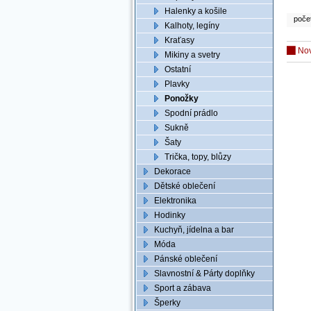
Halenky a košile
poče
Kalhoty, legíny
Kraťasy
No
Mikiny a svetry
Ostatní
Plavky
Ponožky
Spodní prádlo
Sukně
Šaty
Trička, topy, blůzy
Dekorace
Dětské oblečení
Elektronika
Hodinky
Kuchyň, jídelna a bar
Móda
Pánské oblečení
Slavnostní & Párty doplňky
Sport a zábava
Šperky