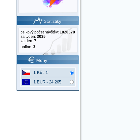
Statistiky
celkový počet návštěv:
1820378
za týden:
3035
za den:
7
online:
3
Měny
1 Kč - 1
1 EUR - 24,265