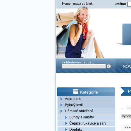
Home
|
mapa stránek
Jméno:
vyhledávání zboží:
NOV
KON
P
Kategorie
Auto-moto
Bytový textil
Fil
Dámské oblečení
Bundy a kabáty
Čepice, rukavice a šály
poče
Doplňky