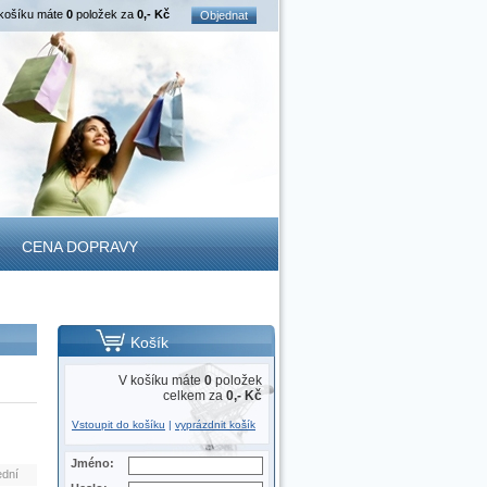
košíku máte
0
položek za
0,- Kč
Objednat
CENA DOPRAVY
Košík
V košíku máte
0
položek
celkem za
0,- Kč
Vstoupit do košíku
|
vyprázdnit košík
Jméno:
ední