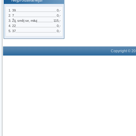
Nejprodávanější
39
0,-
7
0,-
Žij, směj se, miluj
115,-
22
0,-
37
0,-
Copyright © 2