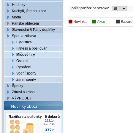
Hodinky
počet položek na stránku:
Kuchyň, jídelna a bar
Móda
Novinka
Akce
Bazaro
Pánské oblečení
Slavnostní & Párty doplňky
Sport a zábava
Cyklistika
Fitness a posilování
Míčové hry
Ostatní
Rybaření
Vodní sporty
Zimní sporty
Šperky
Zdraví a krása
VÝPRODEJ
Novinky zboží
Razítka na sušenky - 6 dekorů
223,14
bez DPH
270,-