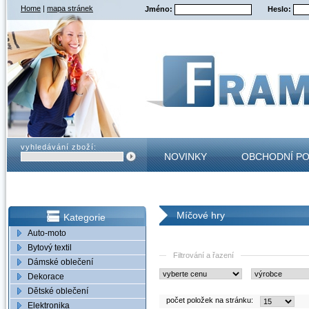
Home
|
mapa stránek
Jméno:
Heslo:
vyhledávání zboží:
NOVINKY
OBCHODNÍ P
KONTAKT
Míčové hry
Kategorie
Auto-moto
Bytový textil
Filtrování a řazení
Dámské oblečení
Dekorace
Dětské oblečení
počet položek na stránku:
Elektronika