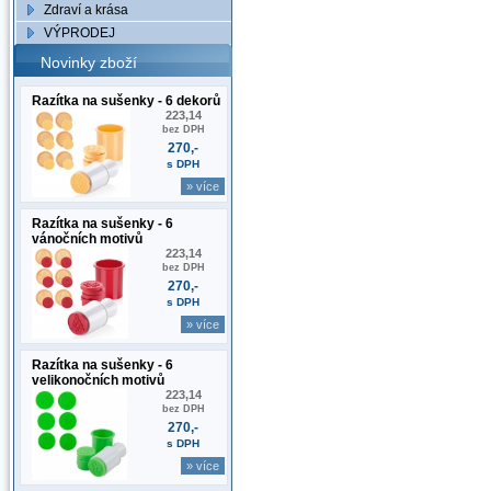
Zdraví a krása
VÝPRODEJ
Novinky zboží
Razítka na sušenky - 6 dekorů
223,14
bez DPH
270,-
s DPH
» více
Razítka na sušenky - 6
vánočních motivů
223,14
bez DPH
270,-
s DPH
» více
Razítka na sušenky - 6
velikonočních motivů
223,14
bez DPH
270,-
s DPH
» více