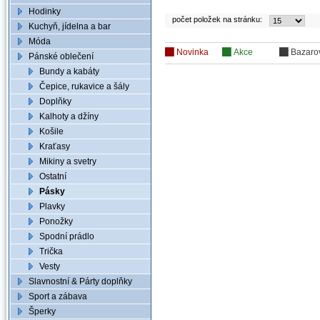
Hodinky
počet položek na stránku:
Kuchyň, jídelna a bar
Móda
Novinka
Akce
Bazaro
Pánské oblečení
Bundy a kabáty
Čepice, rukavice a šály
Doplňky
Kalhoty a džíny
Košile
Kraťasy
Mikiny a svetry
Ostatní
Pásky
Plavky
Ponožky
Spodní prádlo
Trička
Vesty
Slavnostní & Párty doplňky
Sport a zábava
Šperky