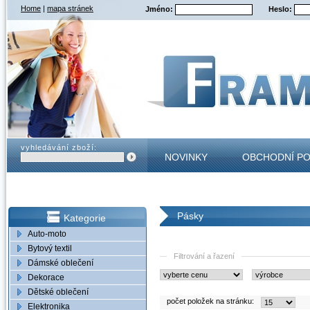
Home
|
mapa stránek
Jméno:
Heslo:
vyhledávání zboží:
NOVINKY
OBCHODNÍ P
KONTAKT
Pásky
Kategorie
Auto-moto
Bytový textil
Filtrování a řazení
Dámské oblečení
Dekorace
Dětské oblečení
počet položek na stránku:
Elektronika