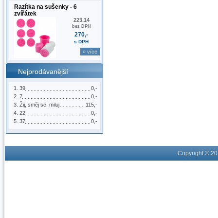
Razítka na sušenky - 6
zvířátek
223,14
bez DPH
270,-
s DPH
» více
Nejprodávanější
39
0,-
7
0,-
Žij, směj se, miluj
115,-
22
0,-
37
0,-
Copyright © 2