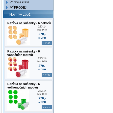
Zdraví a krása
VÝPRODEJ
Novinky zboží
Razítka na sušenky - 6 dekorů
223,14
bez DPH
270,-
s DPH
» více
Razítka na sušenky - 6
vánočních motivů
223,14
bez DPH
270,-
s DPH
» více
Razítka na sušenky - 6
velikonočních motivů
223,14
bez DPH
270,-
s DPH
» více