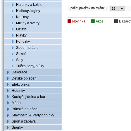
Halenky a košile
počet položek na stránku:
Kalhoty, legíny
Kraťasy
Novinka
Akce
Bazaro
Mikiny a svetry
Ostatní
Plavky
Ponožky
Spodní prádlo
Sukně
Šaty
Trička, topy, blůzy
Dekorace
Dětské oblečení
Elektronika
Hodinky
Kuchyň, jídelna a bar
Móda
Pánské oblečení
Slavnostní & Párty doplňky
Sport a zábava
Šperky