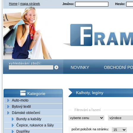
Home
|
mapa stránek
Jméno:
Heslo:
vyhledávání zboží:
NOVINKY
OBCHODNÍ P
KONTAKT
Kalhoty, legíny
Kategorie
Auto-moto
Bytový textil
Filtrování a řazení
Dámské oblečení
Bundy a kabáty
Čepice, rukavice a šály
počet položek na stránku:
Doplňky