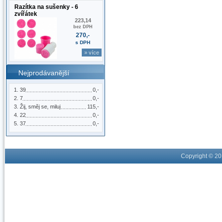
Razítka na sušenky - 6
zvířátek
223,14
bez DPH
270,-
s DPH
» více
Nejprodávanější
39
0,-
7
0,-
Žij, směj se, miluj
115,-
22
0,-
37
0,-
Copyright © 2