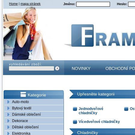
Home
|
mapa stránek
Jméno:
Heslo:
vyhledávání zboží:
NOVINKY
OBCHODNÍ P
KONTAKT
Upřesněte kategorii
Kategorie
Auto-moto
Bytový textil
Jednodveřové
Os
chladničky
Dámské oblečení
Dekorace
Vícedveřové chladničky
Dětské oblečení
Chladničky
Elektronika