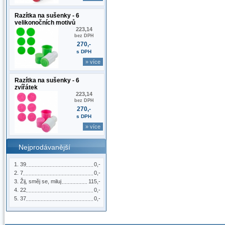
Razítka na sušenky - 6
velikonočních motivů
223,14
bez DPH
270,-
s DPH
» více
Razítka na sušenky - 6
zvířátek
223,14
bez DPH
270,-
s DPH
» více
Nejprodávanější
39
0,-
7
0,-
Žij, směj se, miluj
115,-
22
0,-
37
0,-