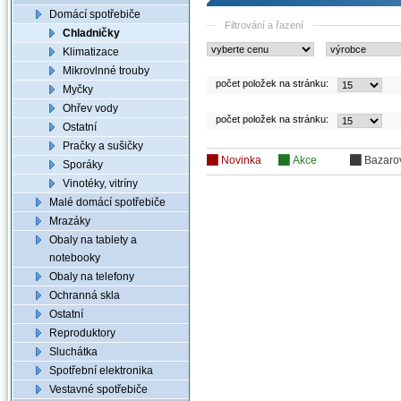
Domácí spotřebiče
Filtrování a řazení
Chladničky
Klimatizace
Mikrovlnné trouby
počet položek na stránku:
Myčky
Ohřev vody
počet položek na stránku:
Ostatní
Pračky a sušičky
Novinka
Akce
Bazaro
Sporáky
Vinotéky, vitríny
Malé domácí spotřebiče
Mrazáky
Obaly na tablety a
notebooky
Obaly na telefony
Ochranná skla
Ostatní
Reproduktory
Sluchátka
Spotřební elektronika
Vestavné spotřebiče