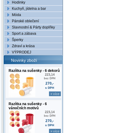
Hodinky
Kuchyň, jídelna a bar
Móda
Pánské oblečení
Slavnostní & Párty doplňky
Sport a zábava
Šperky
Zdraví a krása
VÝPRODEJ
Novinky zboží
Razítka na sušenky - 6 dekorů
223,14
bez DPH
270,-
s DPH
» více
Razítka na sušenky - 6
vánočních motivů
223,14
bez DPH
270,-
s DPH
» více