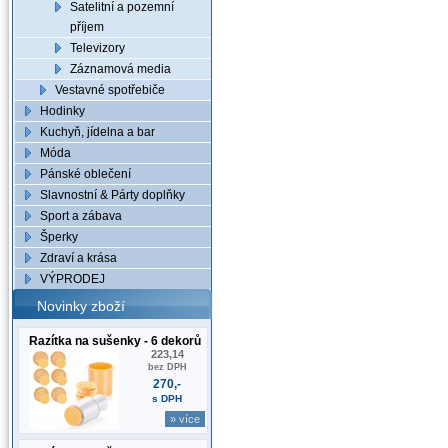
Satelitní a pozemní
příjem
Televizory
Záznamová media
Vestavné spotřebiče
Hodinky
Kuchyň, jídelna a bar
Móda
Pánské oblečení
Slavnostní & Párty doplňky
Sport a zábava
Šperky
Zdraví a krása
VÝPRODEJ
Novinky zboží
Razítka na sušenky - 6 dekorů
223,14
bez DPH
270,-
s DPH
» více