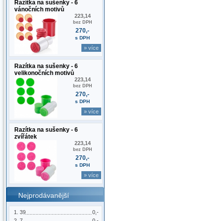
Razítka na sušenky - 6
vánočních motivů
223,14
bez DPH
270,-
s DPH
» více
Razítka na sušenky - 6
velikonočních motivů
223,14
bez DPH
270,-
s DPH
» více
Razítka na sušenky - 6
zvířátek
223,14
bez DPH
270,-
s DPH
» více
Nejprodávanější
39
0,-
7
0,-