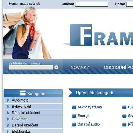
Home
|
mapa stránek
Jméno:
Heslo:
vyhledávání zboží:
NOVINKY
OBCHODNÍ P
KONTAKT
Upřesněte kategorii
Kategorie
Auto-moto
Bytový textil
Audiosystémy
Di
Dámské oblečení
Energie
Gr
Dekorace
Ostatní audio
Př
Dětské oblečení
Elektronika