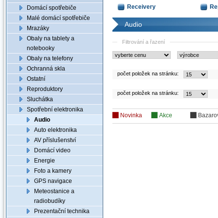
Receivery
Re
Domácí spotřebiče
Malé domácí spotřebiče
Audio
Mrazáky
Obaly na tablety a
Filtrování a řazení
notebooky
Obaly na telefony
Ochranná skla
počet položek na stránku:
Ostatní
Reproduktory
počet položek na stránku:
Sluchátka
Spotřební elektronika
Novinka
Akce
Bazaro
Audio
Auto elektronika
AV příslušenství
Domácí video
Energie
Foto a kamery
GPS navigace
Meteostanice a
radiobudíky
Prezentační technika