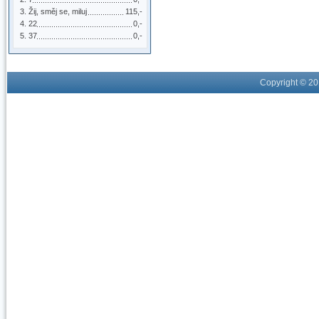
Žij, směj se, miluj
115,-
22
0,-
37
0,-
Copyright © 2