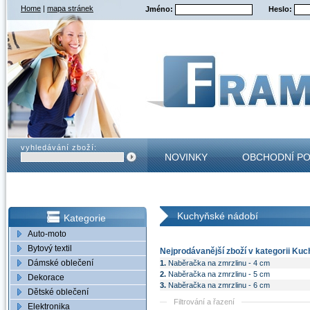
Home
|
mapa stránek
Jméno:
Heslo:
vyhledávání zboží:
NOVINKY
OBCHODNÍ P
KONTAKT
Kuchyňské nádobí
Kategorie
Auto-moto
Bytový textil
Nejprodávanější zboží v kategorii Ku
Dámské oblečení
1.
Naběračka na zmrzlinu - 4 cm
2.
Naběračka na zmrzlinu - 5 cm
Dekorace
3.
Naběračka na zmrzlinu - 6 cm
Dětské oblečení
Filtrování a řazení
Elektronika