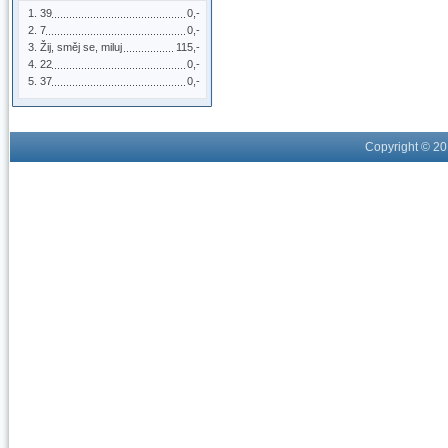
39
0,-
7
0,-
Žij, směj se, miluj
115,-
22
0,-
37
0,-
Copyright © 2