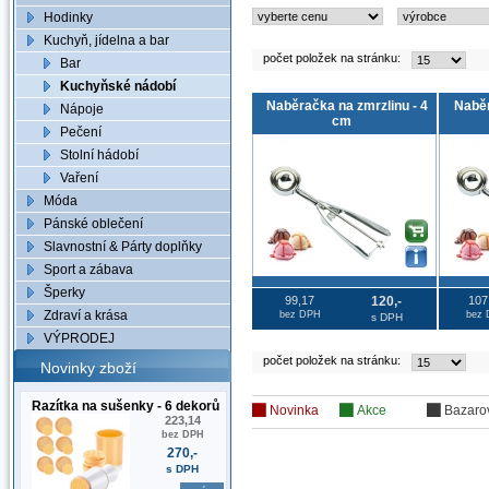
Hodinky
Kuchyň, jídelna a bar
počet položek na stránku:
Bar
Kuchyňské nádobí
Naběračka na zmrzlinu - 4
Naběr
Nápoje
cm
Pečení
Stolní hádobí
Vaření
Móda
Pánské oblečení
Slavnostní & Párty doplňky
Sport a zábava
Šperky
99,17
120,-
107
Zdraví a krása
bez DPH
bez
s DPH
VÝPRODEJ
počet položek na stránku:
Novinky zboží
Razítka na sušenky - 6 dekorů
Novinka
Akce
Bazaro
223,14
bez DPH
270,-
s DPH