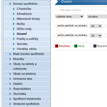
Ostatní
Domácí spotřebiče
Chladničky
Filtrování a řazení
Klimatizace
Mikrovlnné trouby
Myčky
počet položek na stránku:
Ohřev vody
Ostatní
počet položek na stránku:
Pračky a sušičky
Sporáky
Novinka
Akce
Bazaro
Vinotéky, vitríny
Malé domácí spotřebiče
Mrazáky
Obaly na tablety a
notebooky
Obaly na telefony
Ochranná skla
Ostatní
Reproduktory
Sluchátka
Spotřební elektronika
Vestavné spotřebiče