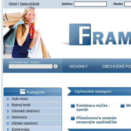
Home
|
mapa stránek
Jméno:
Heslo:
vyhledávání zboží:
NOVINKY
OBCHODNÍ P
KONTAKT
Upřesněte kategorii
Kategorie
Auto-moto
Bytový textil
Kombinace myčka -
Mi
sporák
Dámské oblečení
Dekorace
Příslušenství k ostatním
vestavným spotřebičům
Dětské oblečení
Elektronika