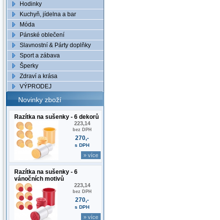
Hodinky
Kuchyň, jídelna a bar
Móda
Pánské oblečení
Slavnostní & Párty doplňky
Sport a zábava
Šperky
Zdraví a krása
VÝPRODEJ
Novinky zboží
Razítka na sušenky - 6 dekorů
223,14
bez DPH
270,-
s DPH
» více
Razítka na sušenky - 6
vánočních motivů
223,14
bez DPH
270,-
s DPH
» více