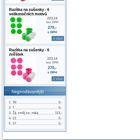
Razítka na sušenky - 6
velikonočních motivů
223,14
bez DPH
270,-
s DPH
» více
Razítka na sušenky - 6
zvířátek
223,14
bez DPH
270,-
s DPH
» více
Nejprodávanější
39
0,-
7
0,-
Žij, směj se, miluj
115,-
22
0,-
37
0,-