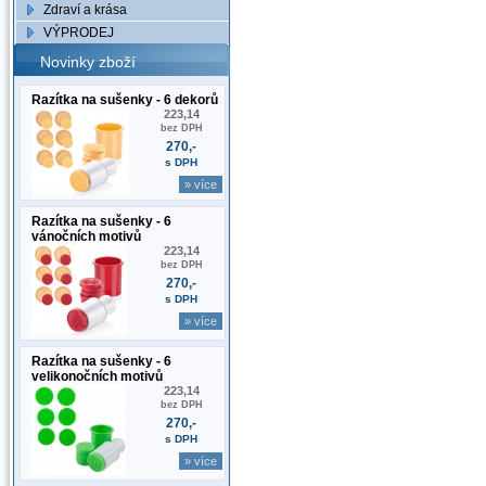
Zdraví a krása
VÝPRODEJ
Novinky zboží
Razítka na sušenky - 6 dekorů
223,14
bez DPH
270,-
s DPH
» více
Razítka na sušenky - 6
vánočních motivů
223,14
bez DPH
270,-
s DPH
» více
Razítka na sušenky - 6
velikonočních motivů
223,14
bez DPH
270,-
s DPH
» více