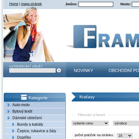
Home
|
mapa stránek
Jméno:
Heslo:
vyhledávání zboží:
NOVINKY
OBCHODNÍ P
KONTAKT
Kraťasy
Kategorie
Auto-moto
Bytový textil
Filtrování a řazení
Dámské oblečení
Bundy a kabáty
Čepice, rukavice a šály
počet položek na stránku:
Doplňky