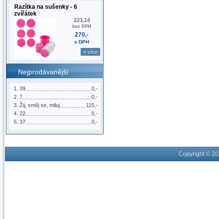
Razítka na sušenky - 6
zvířátek
223,14
bez DPH
270,-
s DPH
» více
Nejprodávanější
39
0,-
7
0,-
Žij, směj se, miluj
115,-
22
0,-
37
0,-
Copyright © 2