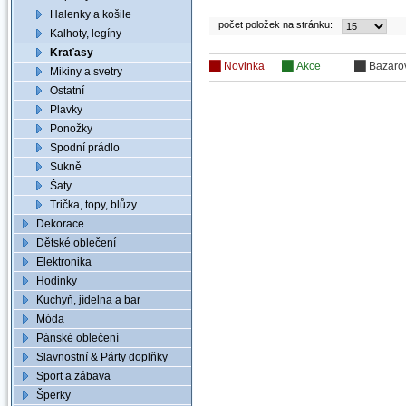
Halenky a košile
počet položek na stránku:
Kalhoty, legíny
Kraťasy
Novinka
Akce
Bazaro
Mikiny a svetry
Ostatní
Plavky
Ponožky
Spodní prádlo
Sukně
Šaty
Trička, topy, blůzy
Dekorace
Dětské oblečení
Elektronika
Hodinky
Kuchyň, jídelna a bar
Móda
Pánské oblečení
Slavnostní & Párty doplňky
Sport a zábava
Šperky