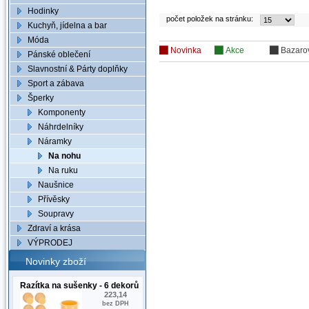
Hodinky
počet položek na stránku:
Kuchyň, jídelna a bar
Móda
Novinka
Akce
Bazaro
Pánské oblečení
Slavnostní & Párty doplňky
Sport a zábava
Šperky
Komponenty
Náhrdelníky
Náramky
Na nohu
Na ruku
Naušnice
Přívěsky
Soupravy
Zdraví a krása
VÝPRODEJ
Novinky zboží
Razítka na sušenky - 6 dekorů
223,14
bez DPH