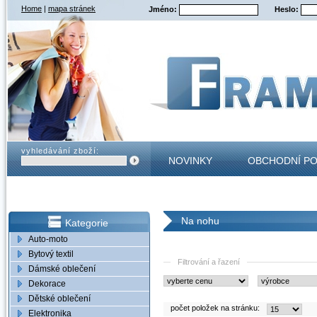
Home
|
mapa stránek
Jméno:
Heslo:
vyhledávání zboží:
NOVINKY
OBCHODNÍ P
KONTAKT
Na nohu
Kategorie
Auto-moto
Bytový textil
Filtrování a řazení
Dámské oblečení
Dekorace
Dětské oblečení
počet položek na stránku:
Elektronika