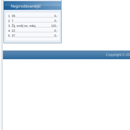
Nejprodávanější
39
0,-
7
0,-
Žij, směj se, miluj
115,-
22
0,-
37
0,-
Copyright © 2