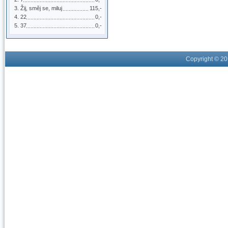
Žij, směj se, miluj
115,-
22
0,-
37
0,-
Copyright © 2