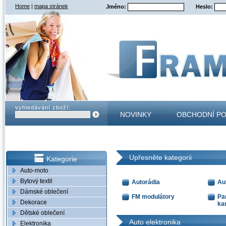
Home
|
mapa stránek
Jméno:
Heslo:
vyhledávání zboží:
NOVINKY
OBCHODNÍ P
KONTAKT
Upřesněte kategorii
Kategorie
Auto-moto
Bytový textil
Autorádia
Au
Dámské oblečení
FM modulátory
Pa
Dekorace
ka
Dětské oblečení
Auto elektronika
Elektronika