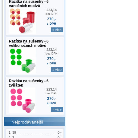
Razítka na sušenky - 6
vánočních motivů
223,14
bez DPH
270,-
s DPH
» více
Razítka na sušenky - 6
velikonočních motivů
223,14
bez DPH
270,-
s DPH
» více
Razítka na sušenky - 6
zvířátek
223,14
bez DPH
270,-
s DPH
» více
Nejprodávanější
39
0,-
7
0,-