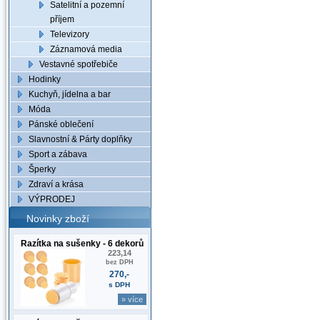
Satelitní a pozemní
příjem
Televizory
Záznamová media
Vestavné spotřebiče
Hodinky
Kuchyň, jídelna a bar
Móda
Pánské oblečení
Slavnostní & Párty doplňky
Sport a zábava
Šperky
Zdraví a krása
VÝPRODEJ
Novinky zboží
Razítka na sušenky - 6 dekorů
223,14
bez DPH
270,-
s DPH
» více