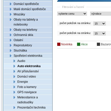
Domácí spotřebiče
Filtrování a řazení
Malé domácí spotřebiče
Mrazáky
Obaly na tablety a
počet položek na stránku:
notebooky
Obaly na telefony
počet položek na stránku:
Ochranná skla
Ostatní
Novinka
Akce
Bazaro
Reproduktory
Sluchátka
Spotřební elektronika
Audio
Auto elektronika
AV příslušenství
Domácí video
Energie
Foto a kamery
GPS navigace
Meteostanice a
radiobudíky
Prezentační technika