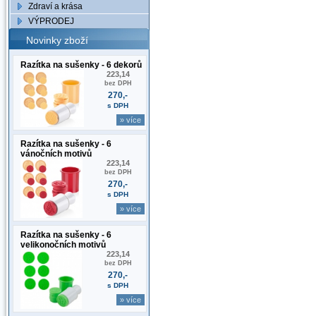
Zdraví a krása
VÝPRODEJ
Novinky zboží
Razítka na sušenky - 6 dekorů
223,14
bez DPH
270,-
s DPH
» více
Razítka na sušenky - 6
vánočních motivů
223,14
bez DPH
270,-
s DPH
» více
Razítka na sušenky - 6
velikonočních motivů
223,14
bez DPH
270,-
s DPH
» více