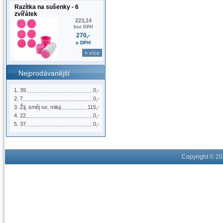
Razítka na sušenky - 6
zvířátek
223,14
bez DPH
270,-
s DPH
» více
Nejprodávanější
39
0,-
7
0,-
Žij, směj se, miluj
115,-
22
0,-
37
0,-
Copyright © 2