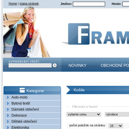
Home
|
mapa stránek
Jméno:
Heslo:
vyhledávání zboží:
NOVINKY
OBCHODNÍ P
KONTAKT
Košile
Kategorie
Auto-moto
Bytový textil
Filtrování a řazení
Dámské oblečení
Dekorace
Dětské oblečení
počet položek na stránku:
Elektronika