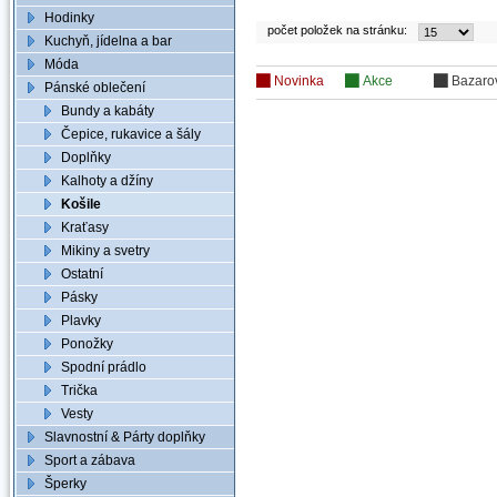
Hodinky
počet položek na stránku:
Kuchyň, jídelna a bar
Móda
Novinka
Akce
Bazaro
Pánské oblečení
Bundy a kabáty
Čepice, rukavice a šály
Doplňky
Kalhoty a džíny
Košile
Kraťasy
Mikiny a svetry
Ostatní
Pásky
Plavky
Ponožky
Spodní prádlo
Trička
Vesty
Slavnostní & Párty doplňky
Sport a zábava
Šperky