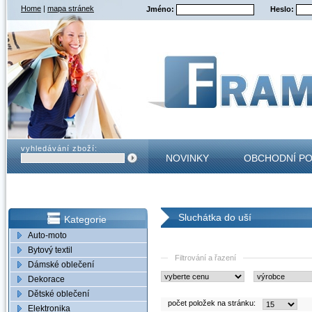
Home
|
mapa stránek
Jméno:
Heslo:
vyhledávání zboží:
NOVINKY
OBCHODNÍ P
KONTAKT
Sluchátka do uší
Kategorie
Auto-moto
Bytový textil
Filtrování a řazení
Dámské oblečení
Dekorace
Dětské oblečení
počet položek na stránku:
Elektronika