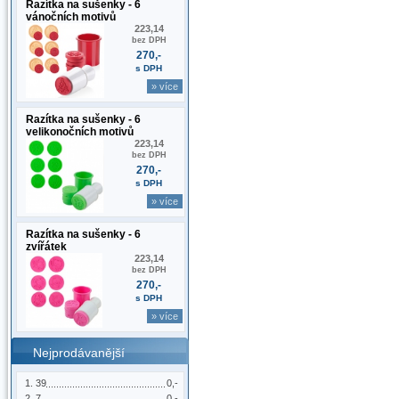
Razítka na sušenky - 6
vánočních motivů
223,14
bez DPH
270,-
s DPH
» více
Razítka na sušenky - 6
velikonočních motivů
223,14
bez DPH
270,-
s DPH
» více
Razítka na sušenky - 6
zvířátek
223,14
bez DPH
270,-
s DPH
» více
Nejprodávanější
39
0,-
7
0,-