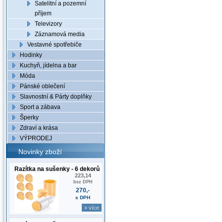
Satelitní a pozemní
příjem
Televizory
Záznamová media
Vestavné spotřebiče
Hodinky
Kuchyň, jídelna a bar
Móda
Pánské oblečení
Slavnostní & Párty doplňky
Sport a zábava
Šperky
Zdraví a krása
VÝPRODEJ
Novinky zboží
Razítka na sušenky - 6 dekorů
223,14
bez DPH
270,-
s DPH
» více