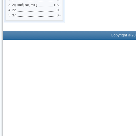
Žij, směj se, miluj
115,-
22
0,-
37
0,-
Copyright © 2