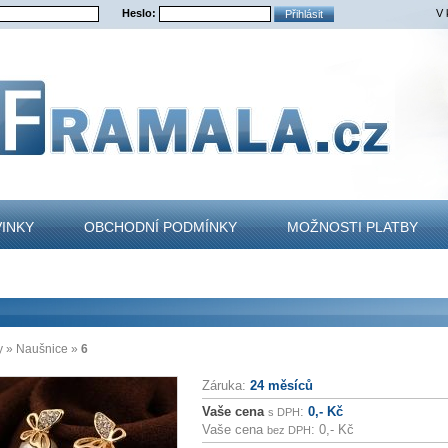
Heslo:
V 
INKY
OBCHODNÍ PODMÍNKY
MOŽNOSTI PLATBY
TAKT
y
»
Naušnice
»
6
Záruka:
24 měsíců
Vaše cena
:
0,- Kč
s DPH
Vaše cena
:
0,- Kč
bez DPH