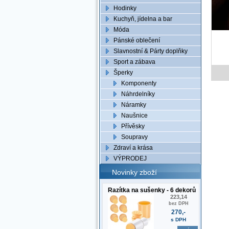
Hodinky
Kuchyň, jídelna a bar
Móda
Pánské oblečení
Slavnostní & Párty doplňky
Sport a zábava
Šperky
Komponenty
Náhrdelníky
Náramky
Naušnice
Přívěsky
Soupravy
Zdraví a krása
VÝPRODEJ
Novinky zboží
Razítka na sušenky - 6 dekorů
223,14
bez DPH
270,-
s DPH