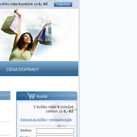
košíku máte
0
položek za
0,- Kč
Objednat
CENA DOPRAVY
Košík
V košíku máte
0
položek
celkem za
0,- Kč
Vstoupit do košíku
|
vyprázdnit košík
Jméno: