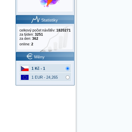
Statistiky
celkový počet návštěv:
1820271
za týden:
3251
za den:
362
online:
2
Měny
1 Kč - 1
1 EUR - 24,265