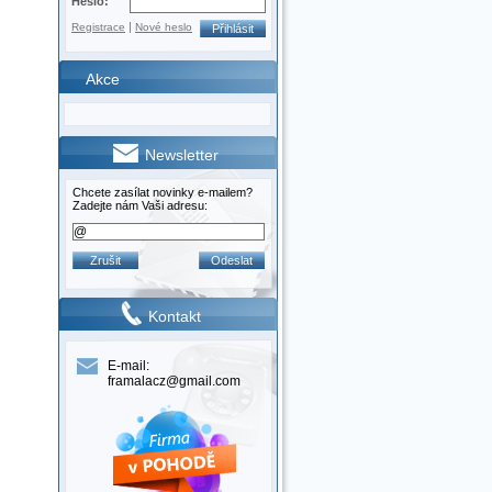
Heslo:
|
Registrace
Nové heslo
Akce
Newsletter
Chcete zasílat novinky e-mailem?
Zadejte nám Vaši adresu:
Kontakt
E-mail:
framalacz@gmail.com