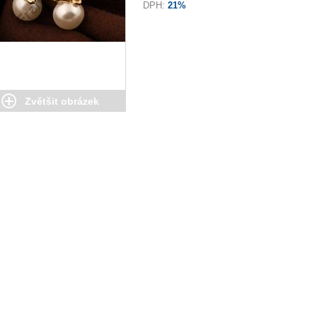
DPH:
21%
Zvětšit obrázek