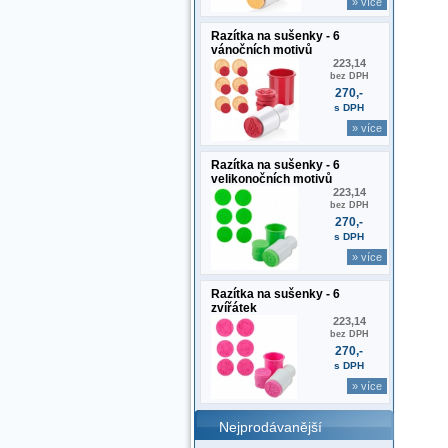
» více
Razítka na sušenky - 6
vánočních motivů
223,14
bez DPH
270,-
s DPH
» více
Razítka na sušenky - 6
velikonočních motivů
223,14
bez DPH
270,-
s DPH
» více
Razítka na sušenky - 6
zvířátek
223,14
bez DPH
270,-
s DPH
» více
Nejprodávanější