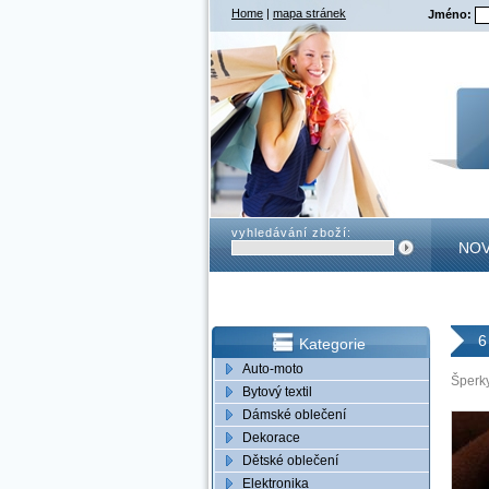
Home
|
mapa stránek
Jméno:
vyhledávání zboží:
NOV
KON
6
Kategorie
Auto-moto
Šperk
Bytový textil
Dámské oblečení
Dekorace
Dětské oblečení
Elektronika