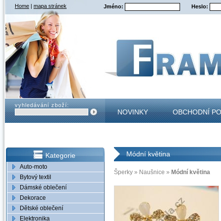
Home
|
mapa stránek
Jméno:
Heslo:
vyhledávání zboží:
NOVINKY
OBCHODNÍ P
KONTAKT
Módní květina
Kategorie
Auto-moto
Šperky
»
Naušnice
»
Módní květina
Bytový textil
Dámské oblečení
Dekorace
Dětské oblečení
Elektronika