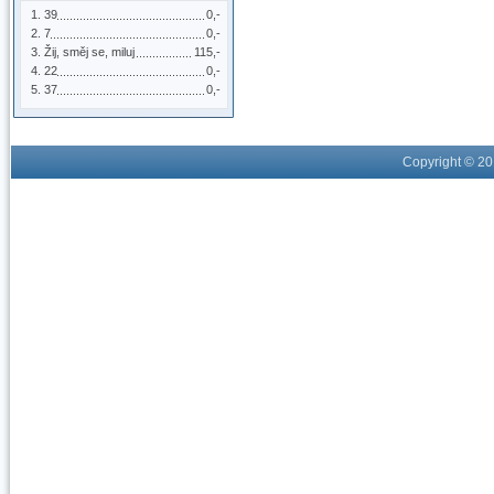
39
0,-
7
0,-
Žij, směj se, miluj
115,-
22
0,-
37
0,-
Copyright © 2