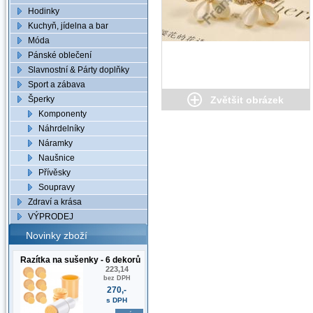
Hodinky
Kuchyň, jídelna a bar
Móda
Pánské oblečení
Slavnostní & Párty doplňky
Sport a zábava
Šperky
Zvětšit obrázek
Komponenty
Náhrdelníky
Náramky
Naušnice
Přívěsky
Soupravy
Zdraví a krása
VÝPRODEJ
Novinky zboží
Razítka na sušenky - 6 dekorů
223,14
bez DPH
270,-
s DPH