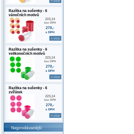
» více
Razítka na sušenky - 6
vánočních motivů
223,14
bez DPH
270,-
s DPH
» více
Razítka na sušenky - 6
velikonočních motivů
223,14
bez DPH
270,-
s DPH
» více
Razítka na sušenky - 6
zvířátek
223,14
bez DPH
270,-
s DPH
» více
Nejprodávanější