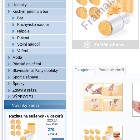
Hodinky
Kuchyň, jídelna a bar
Bar
Kuchyňské nádobí
Nápoje
Pečení
Stolní hádobí
Zvětšit obrázek
Vaření
Móda
Pánské oblečení
Fotogalerie
Podobné zboží
Slavnostní & Párty doplňky
Sport a zábava
Šperky
Zdraví a krása
VÝPRODEJ
Novinky zboží
Razítka na sušenky - 6 dekorů
223,14
bez DPH
270,-
s DPH