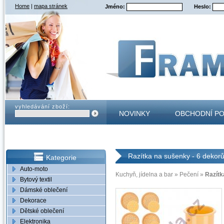
Home
|
mapa stránek
Jméno:
Heslo:
vyhledávání zboží:
NOVINKY
OBCHODNÍ P
KONTAKT
Razítka na sušenky - 6 dekor
Kategorie
Auto-moto
Kuchyň, jídelna a bar
»
Pečení
»
Razítk
Bytový textil
Dámské oblečení
Dekorace
Dětské oblečení
Elektronika