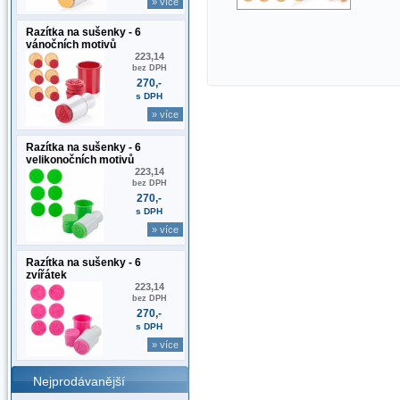
» více
Razítka na sušenky - 6
vánočních motivů
223,14
bez DPH
270,-
s DPH
» více
Razítka na sušenky - 6
velikonočních motivů
223,14
bez DPH
270,-
s DPH
» více
Razítka na sušenky - 6
zvířátek
223,14
bez DPH
270,-
s DPH
» více
Nejprodávanější