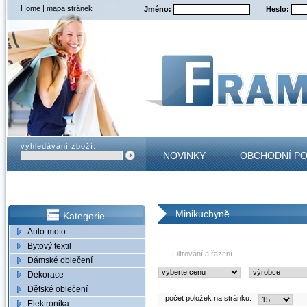
Home
|
mapa stránek
Jméno:
Heslo:
vyhledávání zboží:
NOVINKY
OBCHODNÍ P
KONTAKT
Minikuchyně
Kategorie
Auto-moto
Bytový textil
Filtrování a řazení
Dámské oblečení
Dekorace
Dětské oblečení
počet položek na stránku:
Elektronika