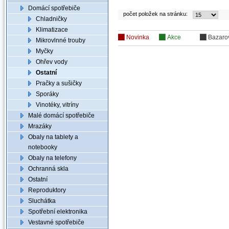
Domácí spotřebiče
počet položek na stránku:
Chladničky
Klimatizace
Novinka
Akce
Bazaro
Mikrovlnné trouby
Myčky
Ohřev vody
Ostatní
Pračky a sušičky
Sporáky
Vinotéky, vitríny
Malé domácí spotřebiče
Mrazáky
Obaly na tablety a
notebooky
Obaly na telefony
Ochranná skla
Ostatní
Reproduktory
Sluchátka
Spotřební elektronika
Vestavné spotřebiče