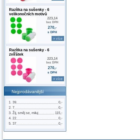
Razítka na sušenky - 6
velikonočních motivů
223,14
bez DPH
270,-
s DPH
» více
Razítka na sušenky - 6
zvířátek
223,14
bez DPH
270,-
s DPH
» více
Nejprodávanější
39
0,-
7
0,-
Žij, směj se, miluj
115,-
22
0,-
37
0,-