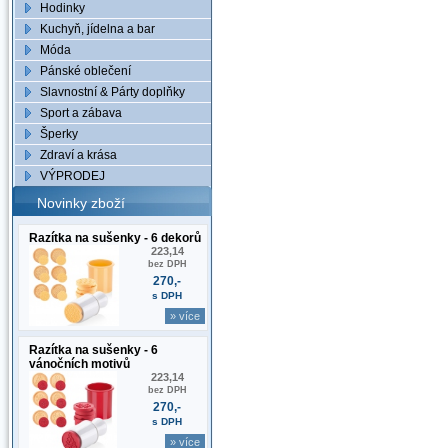
Hodinky
Kuchyň, jídelna a bar
Móda
Pánské oblečení
Slavnostní & Párty doplňky
Sport a zábava
Šperky
Zdraví a krása
VÝPRODEJ
Novinky zboží
Razítka na sušenky - 6 dekorů
223,14
bez DPH
270,-
s DPH
» více
Razítka na sušenky - 6
vánočních motivů
223,14
bez DPH
270,-
s DPH
» více