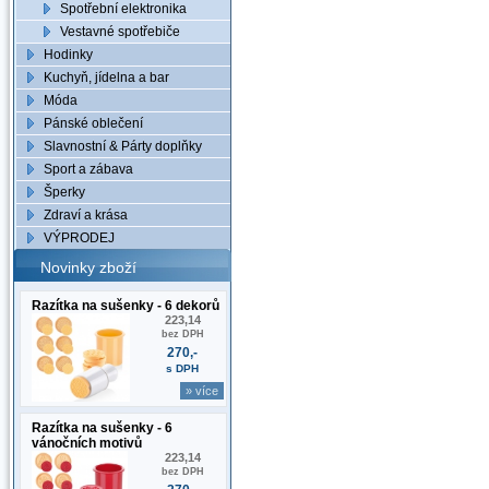
Spotřební elektronika
Vestavné spotřebiče
Hodinky
Kuchyň, jídelna a bar
Móda
Pánské oblečení
Slavnostní & Párty doplňky
Sport a zábava
Šperky
Zdraví a krása
VÝPRODEJ
Novinky zboží
Razítka na sušenky - 6 dekorů
223,14
bez DPH
270,-
s DPH
» více
Razítka na sušenky - 6
vánočních motivů
223,14
bez DPH