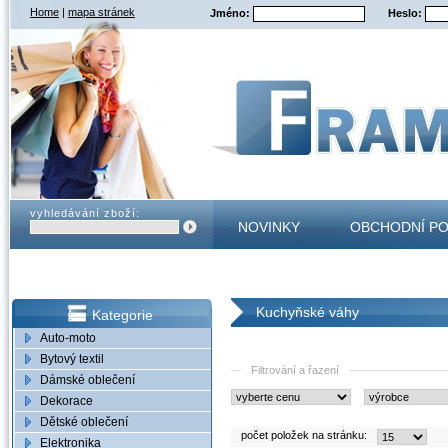
Home
|
mapa stránek
Jméno:
Heslo:
vyhledávání zboží:
NOVINKY
OBCHODNÍ P
KONTAKT
Kuchyňské váhy
Kategorie
Auto-moto
Bytový textil
Filtrování a řazení
Dámské oblečení
Dekorace
Dětské oblečení
počet položek na stránku:
Elektronika