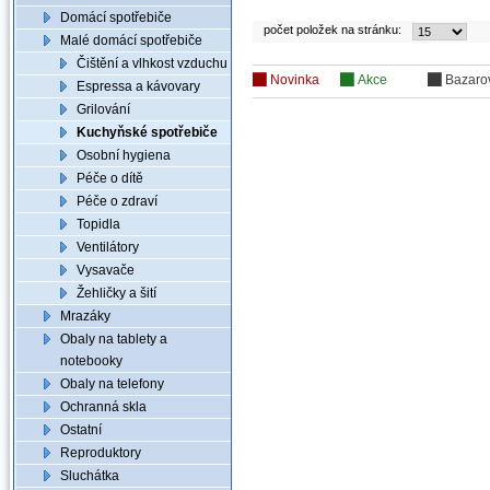
Domácí spotřebiče
počet položek na stránku:
Malé domácí spotřebiče
Čištění a vlhkost vzduchu
Novinka
Akce
Bazaro
Espressa a kávovary
Grilování
Kuchyňské spotřebiče
Osobní hygiena
Péče o dítě
Péče o zdraví
Topidla
Ventilátory
Vysavače
Žehličky a šití
Mrazáky
Obaly na tablety a
notebooky
Obaly na telefony
Ochranná skla
Ostatní
Reproduktory
Sluchátka