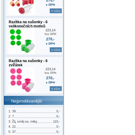
270,-
s DPH
» více
Razítka na sušenky - 6
velikonočních motivů
223,14
bez DPH
270,-
s DPH
» více
Razítka na sušenky - 6
zvířátek
223,14
bez DPH
270,-
s DPH
» více
Nejprodávanější
39
0,-
7
0,-
Žij, směj se, miluj
115,-
22
0,-
37
0,-