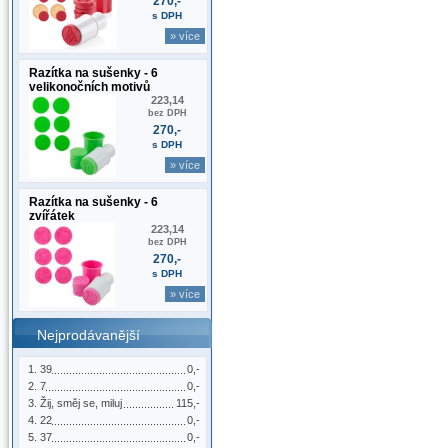
270,-
s DPH
» více
Razítka na sušenky - 6
velikonočních motivů
223,14
bez DPH
270,-
s DPH
» více
Razítka na sušenky - 6
zvířátek
223,14
bez DPH
270,-
s DPH
» více
Nejprodávanější
39
0,-
7
0,-
Žij, směj se, miluj
115,-
22
0,-
37
0,-