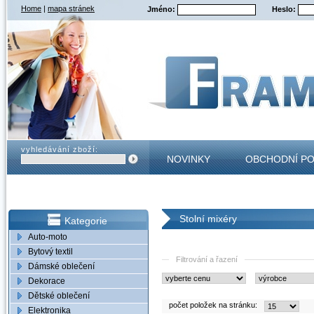
Home
|
mapa stránek
Jméno:
Heslo:
vyhledávání zboží:
NOVINKY
OBCHODNÍ P
KONTAKT
Stolní mixéry
Kategorie
Auto-moto
Bytový textil
Filtrování a řazení
Dámské oblečení
Dekorace
Dětské oblečení
počet položek na stránku:
Elektronika