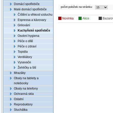
Domácí spotřebiče
počet položek na stránku:
Malé domácí spotřebiče
Čištění a vlhkost vzduchu
Novinka
Akce
Bazaro
Espressa a kávovary
Grilování
Kuchyňské spotřebiče
Osobní hygiena
Péče o dítě
Péče o zdraví
Topidla
Ventilátory
Vysavače
Žehličky a šití
Mrazáky
Obaly na tablety a
notebooky
Obaly na telefony
Ochranná skla
Ostatní
Reproduktory
Sluchátka