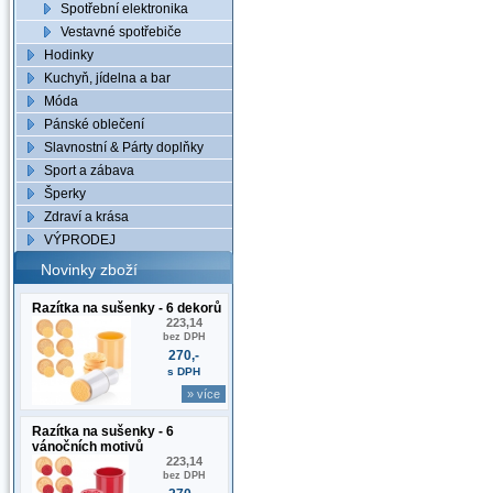
Spotřební elektronika
Vestavné spotřebiče
Hodinky
Kuchyň, jídelna a bar
Móda
Pánské oblečení
Slavnostní & Párty doplňky
Sport a zábava
Šperky
Zdraví a krása
VÝPRODEJ
Novinky zboží
Razítka na sušenky - 6 dekorů
223,14
bez DPH
270,-
s DPH
» více
Razítka na sušenky - 6
vánočních motivů
223,14
bez DPH