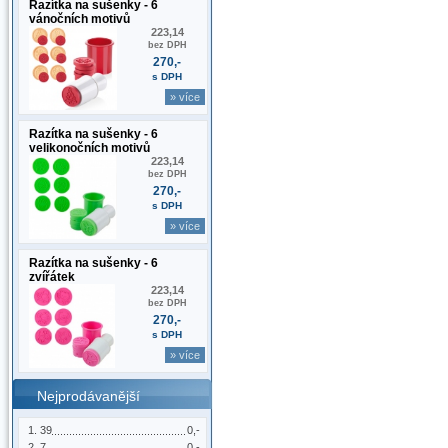
Razítka na sušenky - 6
vánočních motivů
223,14
bez DPH
270,-
s DPH
» více
Razítka na sušenky - 6
velikonočních motivů
223,14
bez DPH
270,-
s DPH
» více
Razítka na sušenky - 6
zvířátek
223,14
bez DPH
270,-
s DPH
» více
Nejprodávanější
39
0,-
7
0,-