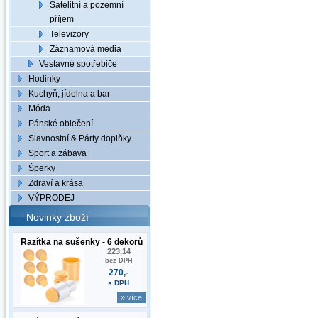
Satelitní a pozemní
příjem
Televizory
Záznamová media
Vestavné spotřebiče
Hodinky
Kuchyň, jídelna a bar
Móda
Pánské oblečení
Slavnostní & Párty doplňky
Sport a zábava
Šperky
Zdraví a krása
VÝPRODEJ
Novinky zboží
Razítka na sušenky - 6 dekorů
223,14
bez DPH
270,-
s DPH
» více