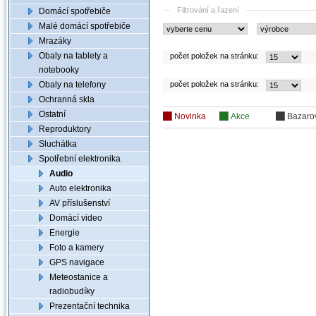
Filtrování a řazení
Domácí spotřebiče
Malé domácí spotřebiče
Mrazáky
Obaly na tablety a
počet položek na stránku:
notebooky
Obaly na telefony
počet položek na stránku:
Ochranná skla
Ostatní
Novinka
Akce
Bazaro
Reproduktory
Sluchátka
Spotřební elektronika
Audio
Auto elektronika
AV příslušenství
Domácí video
Energie
Foto a kamery
GPS navigace
Meteostanice a
radiobudíky
Prezentační technika