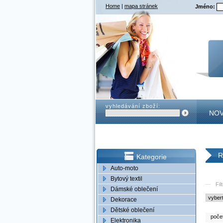
Home
|
mapa stránek
Jméno:
vyhledávání zboží:
NOV
KON
R
Kategorie
Auto-moto
Bytový textil
Fil
Dámské oblečení
Dekorace
Dětské oblečení
poče
Elektronika