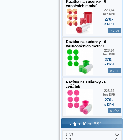
Razítka na sušenky - 6
vánočních motivů
223,14
bez DPH
270,-
s DPH
» více
Razítka na sušenky - 6
velikonočních motivů
223,14
bez DPH
270,-
s DPH
» více
Razítka na sušenky - 6
zvířátek
223,14
bez DPH
270,-
s DPH
» více
Nejprodávanější
39
0,-
7
0,-