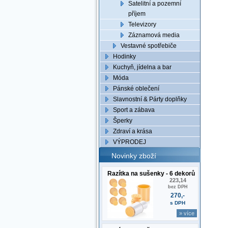
Satelitní a pozemní
příjem
Televizory
Záznamová media
Vestavné spotřebiče
Hodinky
Kuchyň, jídelna a bar
Móda
Pánské oblečení
Slavnostní & Párty doplňky
Sport a zábava
Šperky
Zdraví a krása
VÝPRODEJ
Novinky zboží
Razítka na sušenky - 6 dekorů
223,14
bez DPH
270,-
s DPH
» více