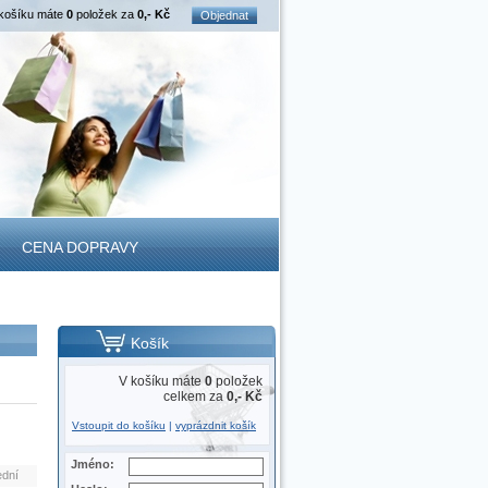
košíku máte
0
položek za
0,- Kč
Objednat
CENA DOPRAVY
Košík
V košíku máte
0
položek
celkem za
0,- Kč
Vstoupit do košíku
|
vyprázdnit košík
Jméno:
ední