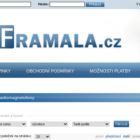
Heslo:
V 
INKY
OBCHODNÍ PODMÍNKY
MOŽNOSTI PLATBY
TAKT
adiomagnetofony
trování a řazení
t položek na stránku:
první
předchozí
další
posl