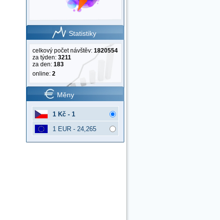
Statistiky
celkový počet návštěv:
1820554
za týden:
3211
za den:
183
online:
2
Měny
1 Kč - 1
1 EUR - 24,265