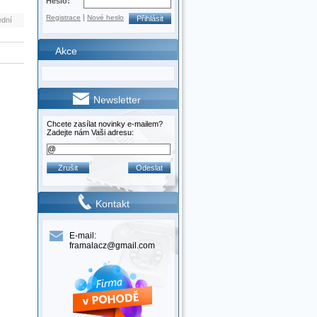
Heslo:
|
Registrace
Nové heslo
ední
Akce
Newsletter
Chcete zasílat novinky e-mailem?
Zadejte nám Vaši adresu:
Kontakt
E-mail:
framalacz@gmail.com