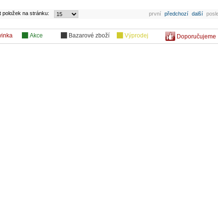
t položek na stránku:
první
předchozí
další
posl
vinka
Akce
Bazarové zboží
Výprodej
Doporučujeme