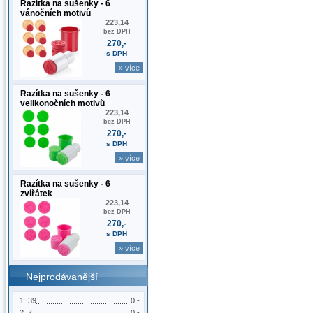
Razítka na sušenky - 6
vánočních motivů
223,14
bez DPH
270,-
s DPH
» více
Razítka na sušenky - 6
velikonočních motivů
223,14
bez DPH
270,-
s DPH
» více
Razítka na sušenky - 6
zvířátek
223,14
bez DPH
270,-
s DPH
» více
Nejprodávanější
39
0,-
7
0,-