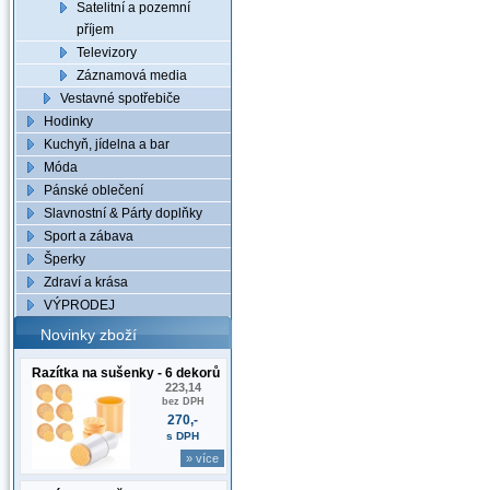
Satelitní a pozemní
příjem
Televizory
Záznamová media
Vestavné spotřebiče
Hodinky
Kuchyň, jídelna a bar
Móda
Pánské oblečení
Slavnostní & Párty doplňky
Sport a zábava
Šperky
Zdraví a krása
VÝPRODEJ
Novinky zboží
Razítka na sušenky - 6 dekorů
223,14
bez DPH
270,-
s DPH
» více