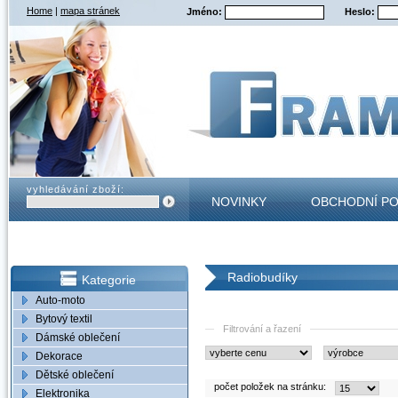
Home
|
mapa stránek
Jméno:
Heslo:
vyhledávání zboží:
NOVINKY
OBCHODNÍ P
KONTAKT
Radiobudíky
Kategorie
Auto-moto
Bytový textil
Filtrování a řazení
Dámské oblečení
Dekorace
Dětské oblečení
počet položek na stránku:
Elektronika