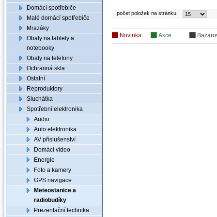
Domácí spotřebiče
počet položek na stránku:
Malé domácí spotřebiče
Mrazáky
Novinka
Akce
Bazaro
Obaly na tablety a
notebooky
Obaly na telefony
Ochranná skla
Ostatní
Reproduktory
Sluchátka
Spotřební elektronika
Audio
Auto elektronika
AV příslušenství
Domácí video
Energie
Foto a kamery
GPS navigace
Meteostanice a
radiobudíky
Prezentační technika