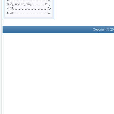
Žij, směj se, miluj
115,-
22
0,-
37
0,-
Copyright © 2