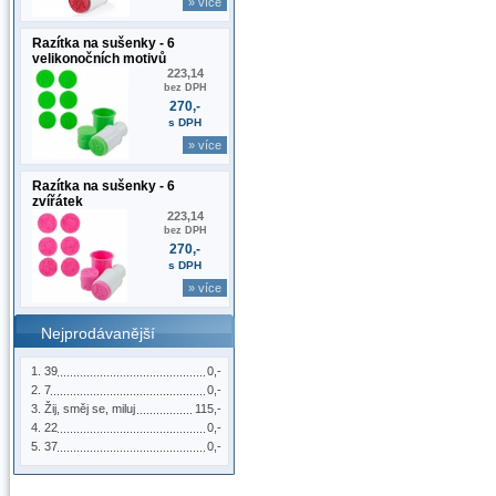
» více
Razítka na sušenky - 6
velikonočních motivů
223,14
bez DPH
270,-
s DPH
» více
Razítka na sušenky - 6
zvířátek
223,14
bez DPH
270,-
s DPH
» více
Nejprodávanější
39
0,-
7
0,-
Žij, směj se, miluj
115,-
22
0,-
37
0,-