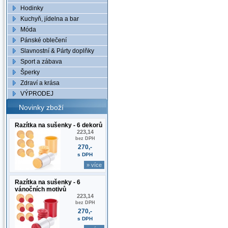
Hodinky
Kuchyň, jídelna a bar
Móda
Pánské oblečení
Slavnostní & Párty doplňky
Sport a zábava
Šperky
Zdraví a krása
VÝPRODEJ
Novinky zboží
Razítka na sušenky - 6 dekorů
223,14
bez DPH
270,-
s DPH
» více
Razítka na sušenky - 6
vánočních motivů
223,14
bez DPH
270,-
s DPH