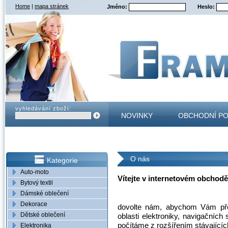
Home
|
mapa stránek
Jméno:
Heslo:
vyhledávání zboží:
NOVINKY
OBCHODNÍ P
KONTAKT
O nás
Kategorie
Auto-moto
Vítejte v internetovém obcho
Bytový textil
Dámské oblečení
Dekorace
dovolte nám, abychom Vám před
Dětské oblečení
oblasti elektroniky, navigačníc
počítáme z rozšířením stávajících 
Elektronika