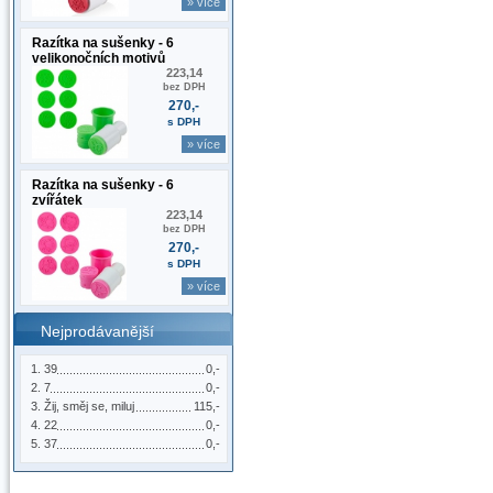
» více
Razítka na sušenky - 6
velikonočních motivů
223,14
bez DPH
270,-
s DPH
» více
Razítka na sušenky - 6
zvířátek
223,14
bez DPH
270,-
s DPH
» více
Nejprodávanější
39
0,-
7
0,-
Žij, směj se, miluj
115,-
22
0,-
37
0,-