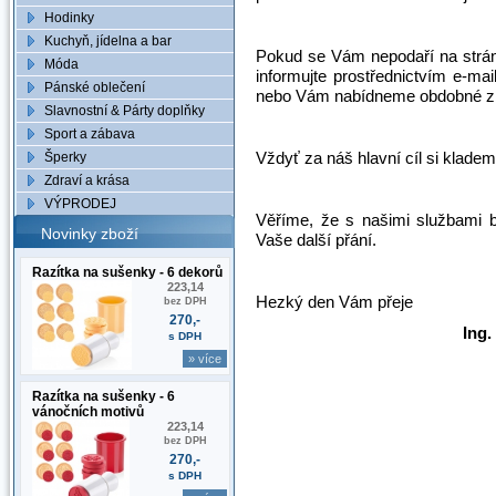
Hodinky
Kuchyň, jídelna a bar
Pokud se Vám nepodaří na stránk
Móda
informujte prostřednictvím e-m
Pánské oblečení
nebo Vám nabídneme obdobné z
Slavnostní & Párty doplňky
Sport a zábava
Vždyť za náš hlavní cíl si klad
Šperky
Zdraví a krása
VÝPRODEJ
Věříme, že s našimi službami b
Novinky zboží
Vaše další přání.
Razítka na sušenky - 6 dekorů
223,14
Hezký den Vám přeje
bez DPH
270,-
Ing.
s DPH
» více
Razítka na sušenky - 6
vánočních motivů
223,14
bez DPH
270,-
s DPH