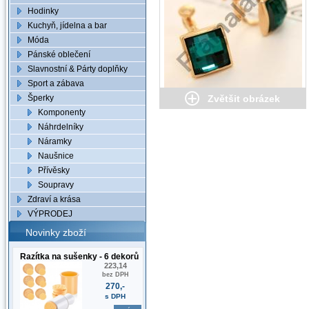
Hodinky
Kuchyň, jídelna a bar
Móda
Pánské oblečení
Slavnostní & Párty doplňky
Sport a zábava
Šperky
Zvětšit obrázek
Komponenty
Náhrdelníky
Náramky
Naušnice
Přívěsky
Soupravy
Zdraví a krása
VÝPRODEJ
Novinky zboží
Razítka na sušenky - 6 dekorů
223,14
bez DPH
270,-
s DPH