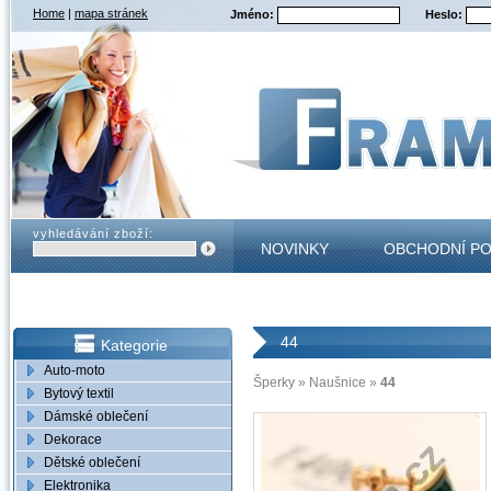
Home
|
mapa stránek
Jméno:
Heslo:
vyhledávání zboží:
NOVINKY
OBCHODNÍ P
KONTAKT
44
Kategorie
Auto-moto
Šperky
»
Naušnice
»
44
Bytový textil
Dámské oblečení
Dekorace
Dětské oblečení
Elektronika