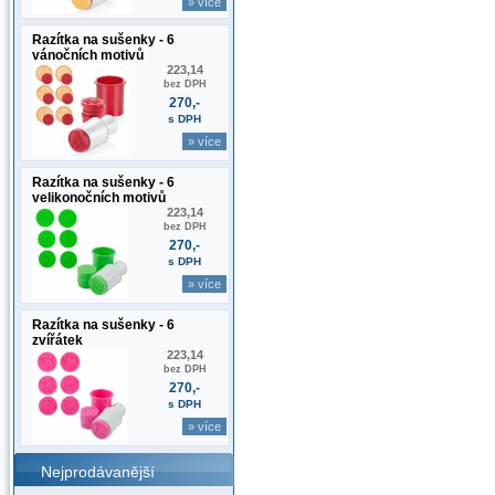
» více
Razítka na sušenky - 6
vánočních motivů
223,14
bez DPH
270,-
s DPH
» více
Razítka na sušenky - 6
velikonočních motivů
223,14
bez DPH
270,-
s DPH
» více
Razítka na sušenky - 6
zvířátek
223,14
bez DPH
270,-
s DPH
» více
Nejprodávanější