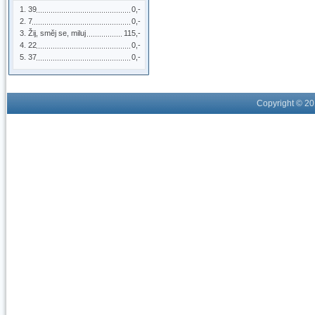
39
0,-
7
0,-
Žij, směj se, miluj
115,-
22
0,-
37
0,-
Copyright © 2