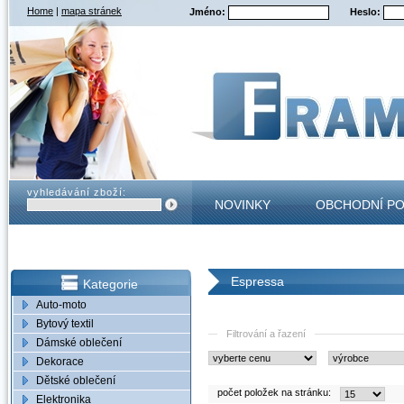
Home
|
mapa stránek
Jméno:
Heslo:
vyhledávání zboží:
NOVINKY
OBCHODNÍ P
KONTAKT
Espressa
Kategorie
Auto-moto
Bytový textil
Filtrování a řazení
Dámské oblečení
Dekorace
Dětské oblečení
počet položek na stránku:
Elektronika