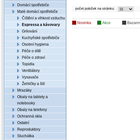
Domácí spotřebiče
počet položek na stránku:
Malé domácí spotřebiče
Čištění a vlhkost vzduchu
Novinka
Akce
Bazaro
Espressa a kávovary
Grilování
Kuchyňské spotřebiče
Osobní hygiena
Péče o dítě
Péče o zdraví
Topidla
Ventilátory
Vysavače
Žehličky a šití
Mrazáky
Obaly na tablety a
notebooky
Obaly na telefony
Ochranná skla
Ostatní
Reproduktory
Sluchátka