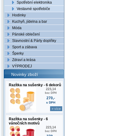
Spotřební elektronika
Vestavné spotřebiče
Hodinky
Kuchyň, jídelna a bar
Móda
Pánské oblečení
Slavnostní & Párty doplňky
Sport a zábava
Šperky
Zdraví a krása
VÝPRODEJ
Novinky zboží
Razítka na sušenky - 6 dekorů
223,14
bez DPH
270,-
s DPH
» více
Razítka na sušenky - 6
vánočních motivů
223,14
bez DPH