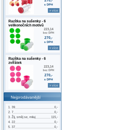
270,-
s DPH
» více
Razítka na sušenky - 6
velikonočních motivů
223,14
bez DPH
270,-
s DPH
» více
Razítka na sušenky - 6
zvířátek
223,14
bez DPH
270,-
s DPH
» více
Nejprodávanější
39
0,-
7
0,-
Žij, směj se, miluj
115,-
22
0,-
37
0,-